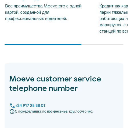
Все преимущества Moeve pro с одной
Кредитная кар
картой, созданной для
парки тяжелых
профессиональных водителей.
работающих н
маршрутах, с 
станций по вс
Moeve customer service
telephone number
call
+34 917 28 88 01
schedule
С понедельника по воскресенье: круглосуточно.