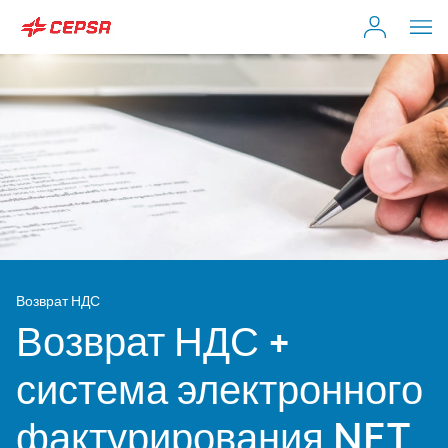
Individual Customer
Busca
en
Moeve.es
Empresa
Self-employed & Fleet
Возврат НДС
Distributor
Возврат НДС +
система электронного
фактурирования NET