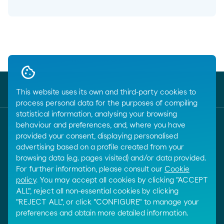
Breadcrumbs
Home
...
Nds Chistiy Oborot
close
ПРОДУКТЫ И УСЛУГИ
This website uses its own and third-party cookies to
Vozmescheniye Nalogov
process personal data for the purposes of compiling
statistical information, analysing your browsing
behaviour and preferences, and, where you have
Customer service
provided your consent, displaying personalised
call
+34 917288801
advertising based on a profile created from your
browsing data (e.g. pages visited) and/or data provided.
For further information, please consult our
Cookie
E-mail
policy
. You may accept all cookies by clicking "ACCEPT
email
ALL", reject all non-essential cookies by clicking
Contactar por email
"REJECT ALL", or click "CONFIGURE" to manage your
preferences and obtain more detailed information.