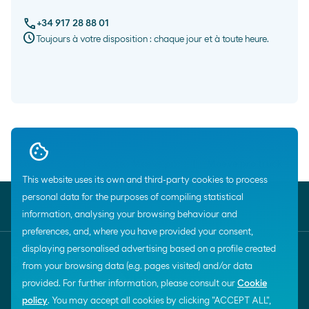
call
+34 917 28 88 01
schedule
Toujours à votre disposition : chaque jour et à toute heure.
Breadcrumbs
Home
...
Cartes Moeve pro
Moeve pro truck
This website uses its own and third-party cookies to process
close
Produits Et Services
personal data for the purposes of compiling statistical
information, analysing your browsing behaviour and
preferences, and, where you have provided your consent,
displaying personalised advertising based on a profile created
Customer service
from your browsing data (e.g. pages visited) and/or data
call
+34 917288801
provided. For further information, please consult our
Cookie
policy
. You may accept all cookies by clicking "ACCEPT ALL",